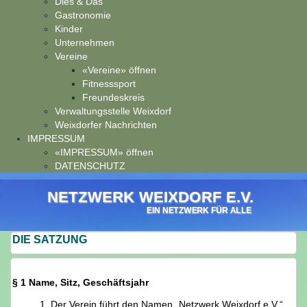
Dies & Das
Gastronomie
Kinder
Unternehmen
Vereine
«Vereine» öffnen
Fitnesssport
Freundeskreis
Verwaltungsstelle Weixdorf
Weixdorfer Nachrichten
IMPRESSUM
«IMPRESSUM» öffnen
DATENSCHUTZ
NETZWERK WEIXDORF E.V.
EIN NETZWERK FÜR ALLE
DIE SATZUNG
§ 1 Name, Sitz, Geschäftsjahr
1. Der Verein führt den Namen „Netzwerk Weixdorf e.V.“