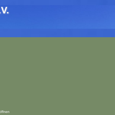
V.
öffnen