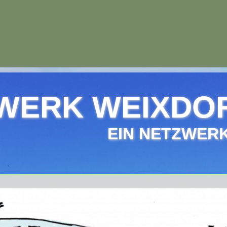
WERK WEIXDORF
EIN NETZWERK